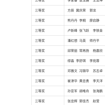
三等奖
李家睿 袁玉娟 王昱坤
三等奖
方辰 冀庆荣 郭龙
三等奖
熊丹丹 李桐 廖启静
三等奖
卢新峰 张飞跃 李铁金
三等奖
潘红想 马英 师丹平
三等奖
邱荣丽 常再扬 杨嘉欣
三等奖
缪晶 李舒琪 李宛蓉
三等奖
邓雅文 冯锦华 苏志卓
三等奖
崔津华 黄忠勇 李天洋
三等奖
孙亚军 胡唯舟 张海鹏
三等奖
张忠辉 郭佳杰 赵莹