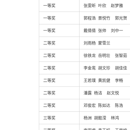
一等奖
张雯昕 叶欣 赵梦雅
一等奖
郭程浩 景悦竹 郭光贺
一等奖
戴倩倩 张帅 刘中一
二等奖
刘雨杨 蒙雪兰
二等奖
徐铁龙 岳明壮 张智茹
二等奖
李金鸾 胡文珍 胡佳佳
二等奖
王若璞 黄凯健 李畅
二等奖
潘露 杨洁 赵文悦
二等奖
邓俊宏 陈如达 陈浩
三等奖
杨洲 胡懿滢 林鸿