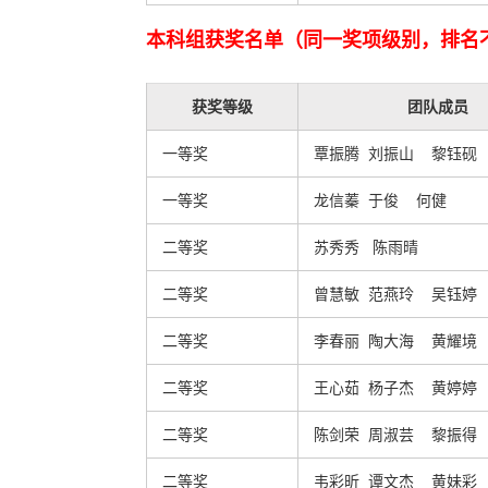
本科组获奖名单（同一奖项级别，排名
获奖等级
团队成员
一等奖
覃振腾 刘振山 黎钰砚
一等奖
龙信蓁 于俊 何健
二等奖
苏秀秀 陈雨晴
二等奖
曾慧敏 范燕玲 吴钰婷
二等奖
李春丽 陶大海 黄耀境
二等奖
王心茹 杨子杰 黄婷婷
二等奖
陈剑荣 周淑芸 黎振得
二等奖
韦彩昕 谭文杰 黄妹彩