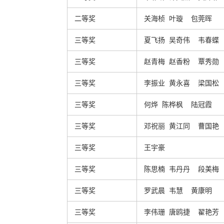
二等奖
关海桢 叶璇 包莞晖
三等奖
夏飞扬 吴奇伟 韦春蝶
三等奖
赵青梅 赵香粉 覃秀勋
三等奖
李振业 黄永喜 梁国松
三等奖
何烨 陈桦枫 陆冠霞
三等奖
邓祝丽 黄江同 曹国艳
三等奖
王宇豪
三等奖
陈思楠 韦丹丹 段美梅
三等奖
罗武晨 韦慧 黄康明
三等奖
李伟珊 唐鸥捷 翟艳芳