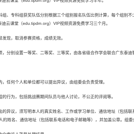
课堂（edu.tipdm.org）VIP视频资源免费学习半年。
科组、专科组获奖队伍分别根据三个组别报名队伍比例计算，每个组别不少
课堂（edu.tipdm.org）VIP视频资源免费学习三个月。
一经发现，取消参赛资格，成绩无效。
奖项，分别设置一等奖、二等奖、三等奖，由各省级合作学会联合广东泰迪
期内，任何个人和单位都可以提出异议，由组委会负责受理。
章程的行为，包括挑战赛期间队员与他人讨论，不公正的评阅等。
提出的异议，须写明本人的真实姓名、工作或学习单位、通信地址（包括联
人的姓名、通信地址（包括联系电话和电子邮箱等），并加盖公章。组委