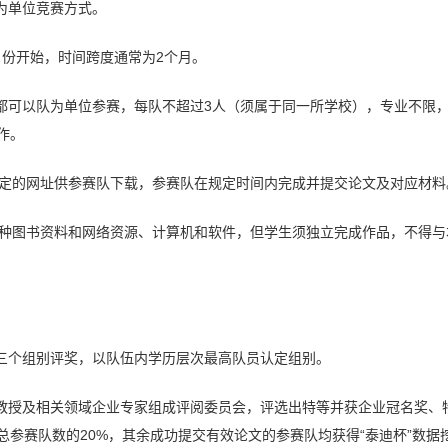
组为单位竞赛方式。
月份开始，时间跨度通常为2个月。
生都可以队为单位参赛，每队不超过3人（须属于同一所学校），专业不限
作。
在指定的网址供参赛队下载，参赛队在规定时间内完成并提交论文及对应材料
用各种图书资料和网络资源、计算机和软件，但学生须独立完成作品，不得
开三个组别评奖，以队伍内学历层次最高队员认定组别。
向教授及相关领域企业专家组成评阅委员会，评选出特等并获企业冠名奖、
总参赛队数的20%，其余成功提交有效论文的参赛队均获得“泰迪杯”数据