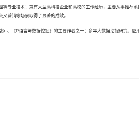
理等专业技术；兼有大型高科技企业和高校的工作经历，主要从事推荐系
交叉营销等场景取得了显著的成效。
战
》、《
R语言与数据挖掘
》的主要作者之一；多年大数据挖掘研究、应